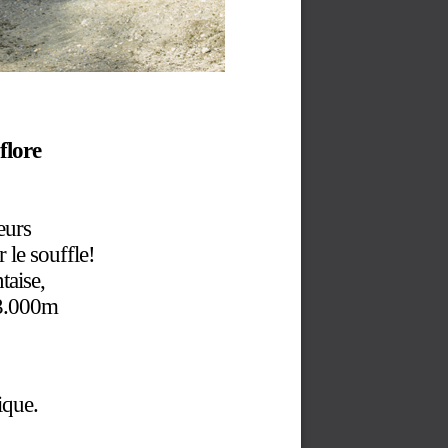
flore
eurs
 le souffle!
taise,
 3.000m
ique.