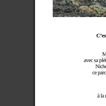
C’es
Mai
avec sa plé
Niché
ce par
à la