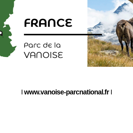
I
www.vanoise-parcnational.fr
I