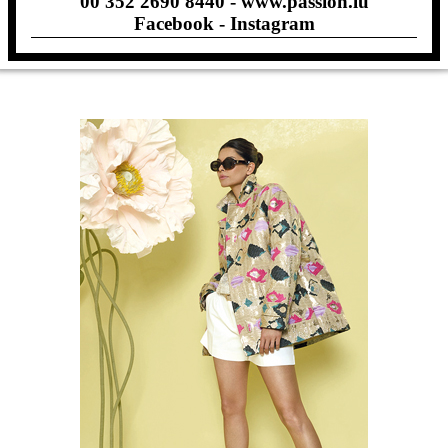
00 352 2690 8440 -
www.passion.lu
Facebook
-
Instagram