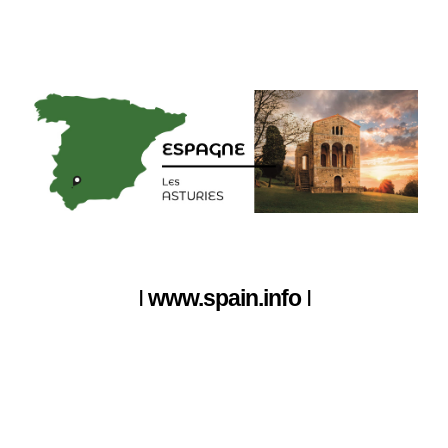
I
www.spain.info
I