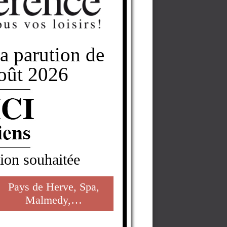
la parution de
Août 2026
tion souhaitée
Pays de Herve, Spa,
Malmedy,…