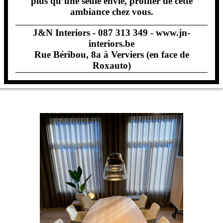
plus qu’une seule envie, profiter de cette
ambiance chez vous.
J&N Interiors - 087 313 349 -
www.jn-
interiors.be
Rue Béribou, 8a à Verviers (en face de
Roxauto)